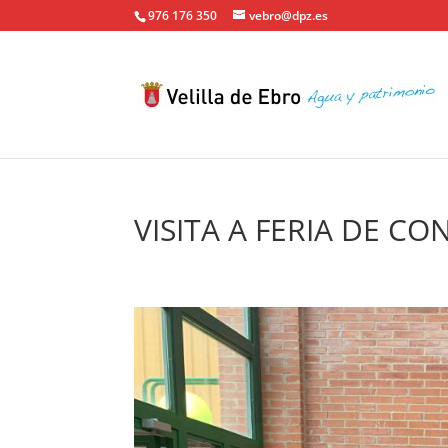
976 176 350
vebro@dpz.es
VISITA A FERIA DE C