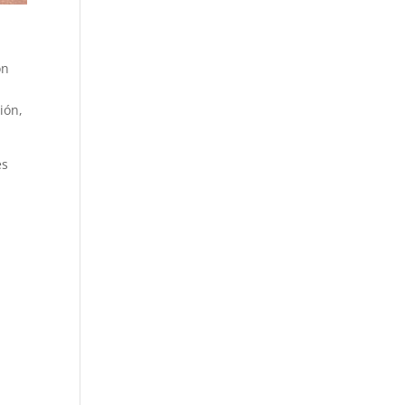
ón
ión,
es